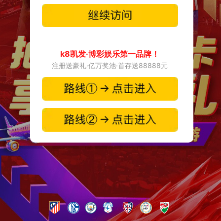
k8凯发·博彩娱乐第一品牌！
注册送豪礼·亿万奖池·首存送88888元